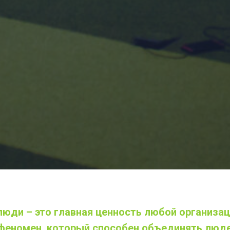
юди – это главная ценность любой организаци
феномен, который способен объединять люде