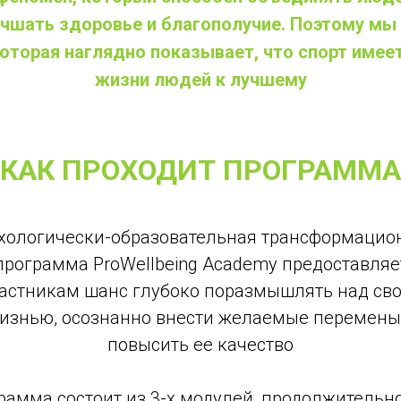
учшать здоровье и благополучие. Поэтому мы
оторая наглядно показывает, что спорт имее
жизни людей к лучшему
КАК ПРОХОДИТ ПРОГРАММА
хологически-образовательная трансформацио
программа ProWellbeing Academy предоставляе
астникам шанс глубоко поразмышлять над св
изнью, осознанно внести желаемые перемены
повысить ее качество
рамма состоит из 3-x модулей, продолжительн