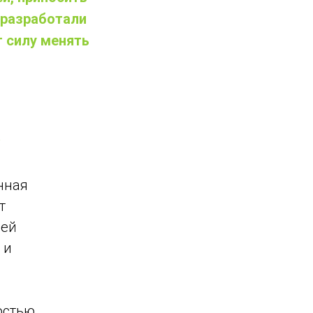
 разработали
т силу менять
нная
т
оей
 и
остью