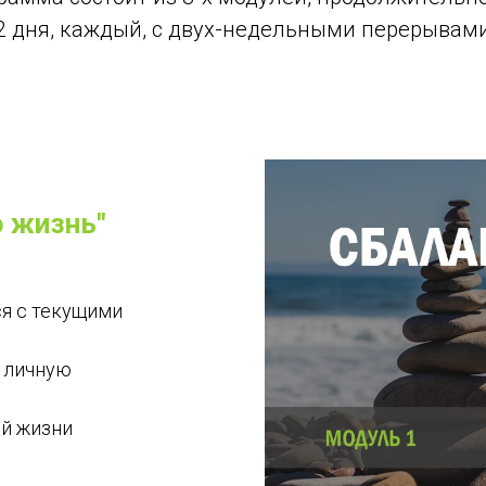
2 дня, каждый, с двух-недельными перерывам
ю жизнь"
я с текущими
ь личную
ей жизни