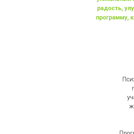
радость, ул
программу, к
Пси
уч
ж
Прог