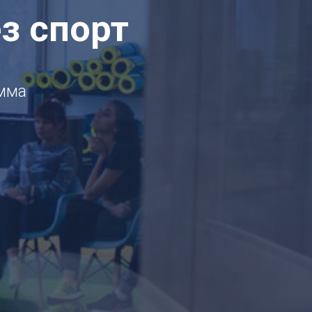
з спорт
мма