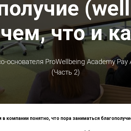
получие (well
чем, что и к
о-основателя ProWellbeing Academy Рау
(Часть 2)
м в компании понятно, что пора заниматься благополуч