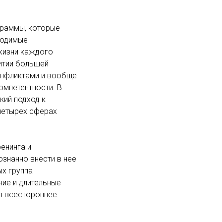
граммы, которые
ходимые
 жизни каждого
итии большей
онфликтами и вообще
омпетентности. В
кий подход к
четырех сферах
енинга и
знанно внести в нее
ых группа
ие и длительные
в всестороннее