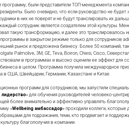
л программу, были представители ТОП-менеджмента компан
президенты. Было очевидно, что если руководство не будет 
рудники в них не поверят и не будут транслировать их даль
 каждый сотрудник является создателем этой культуры. Ме
овал такую трансформацию, и далее это транслировалось н
 программы в закрытом режиме только для сотрудников ad
ешний рынок и предложена бизнесу. Более 50 компаний, так
lgate Palmolive, 3M, GE, Teva, Boiron, Chiesi, Cisco, Северс
аствовали в программах и высоко оценили ее эффект для с
 бизнеса в целом. Программа получила международное при
 в США, Швейцарии, Германии, Казахстане и Китае.
ионных программ для сотрудников, мы запустили специал
 лидерство
» для обучения руководителей человеко-центр
ющей более внимательно и эффективно управлять благопол
амму «
Wellbeing амбассадор
» проходили коллеги, которые
образцами для подражания, теми, кто продвигает и поддерж
культуру благополучия в компании.