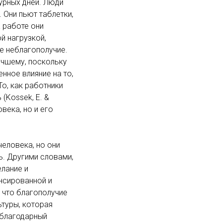
урных дней. Люди
. Они пьют таблетки,
 работе они
й нагрузкой,
ое неблагополучие.
лучшему, поскольку
нное влияние на то,
То, как работники
(Kossek, E. &
века, но и его
человека, но они
ь. Другими словами,
елание и
нсированной и
 что благополучие
туры, которая
 благодарный