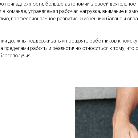
во принадлежности, больше автономии в своей деятельнос
 в команде, управляемая рабочая нагрузка, внимание к эм
вью, профессиональное развитие, жизненный баланс и спр
ании должны поддерживать и поощрять работников к поиску
а пределами работы и реалистично относиться к тому, что 
благополучия.