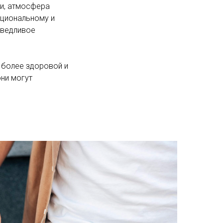
ти, атмосфера
оциональному и
аведливое
 более здоровой и
они могут