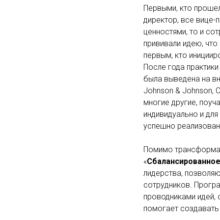
Первыми, кто проше
директор, все вице-
ценностями, то и сот
прививали идею, что
первым, кто инициир
После года практики
была выведена на вн
Johnson & Johnson, Co
многие другие, поуч
индивидуально и для
успешно реализована
Помимо трансформац
«
Сбалансированное
лидерства, позволя
сотрудников. Прогр
проводниками идей, 
помогает создавать 