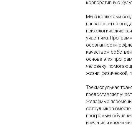
корпоративную культ
Мы с коллегами соз
направлены на созд
психологические кач
участника. Програм
осознанности, рефле
качеством собствен
основе этих програм
человеку, помогающ
жизни: физической, 
Трехмодульная тран
предоставляет учас
желаемые перемены. 
сотрудников вместе
программы обучения
изучение и изменени