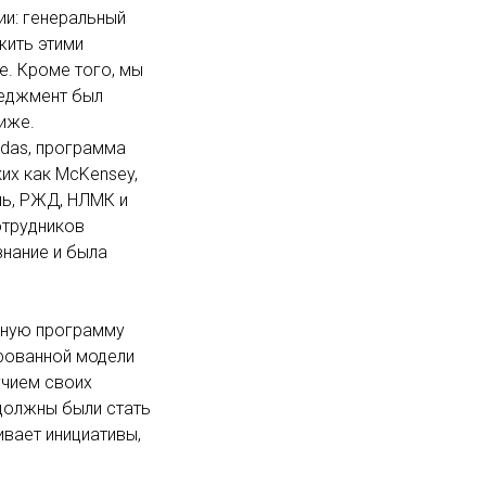
ии: генеральный
жить этими
ше. Кроме того, мы
неджмент был
иже.
idas, программа
их как McKensey,
таль, РЖД, НЛМК и
отрудников
знание и была
ьную программу
ированной модели
учием своих
 должны были стать
ивает инициативы,