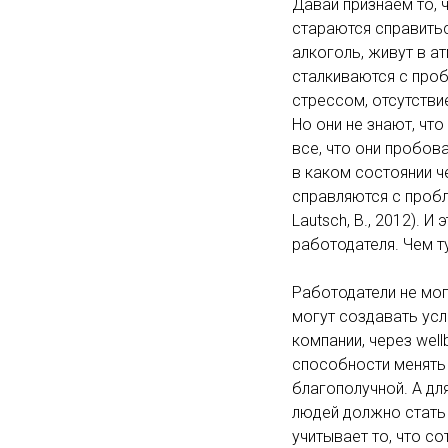
Давай признаем то, 
стараются справиться
алкоголь, живут в а
сталкиваются с проб
стрессом, отсутстви
Но он
и не знают, чт
все, что они пробов
в каком состоянии ч
справляются с пробл
Lautsch, B., 2012). 
работодателя. Чем 
Работодатели не мог
могут создавать усл
компании, через wel
способности менять 
благополучной. А дл
людей должно стать 
учитывает то, что с