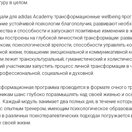
уру в целом.
дали для adidas Academy трансформационные wellbeing про
ание устойчивой психологии благополучия, развивают необ
ества и способности и запускают позитивные изменения в
мы построены на глубокой личностной трансформации: разв
ксии, психологической зрелости, способности управлять к
ной жизни, повышении эмоциональной и коммуникативной к
м лежит транскультуральный, гуманистический и холистичес
ий участникам запустить процесс личной трансформации в 
профессиональной, социальной и духовной.
сформационная программа проводится в формате очного тр
тникам шанс глубоко поразмышлять над своей жизнью и осо
Каждый модуль занимает два полных дня, в течение котор
 с опытным тренером, имеющим психологическое образован
 в различных психотерапевтических подходах погружается 
е своей жизни.