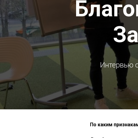
Благо
За
Интервью с
По каким признака