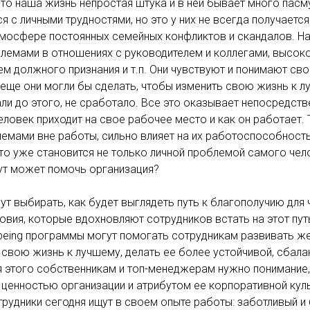
что наша жизнь непростая штука и в ней бывает много пасм
 с личными трудностями, но это у них не всегда получается
тмосфере постоянных семейных конфликтов и скандалов. На
лемами в отношениях с руководителем и коллегами, высоко
ем должного признания и т.п. Они чувствуют и понимают св
о еще они могли бы сделать, чтобы изменить свою жизнь к 
али до этого, не сработало. Все это оказывает непосредстве
еловек приходит на свое рабочее место и как он работает. 
емами вне работы, сильно влияет на их работоспособность 
И это уже становится не только личной проблемой самого чело
тут может помочь организация?
ут выбирать, как будет выглядеть путь к благополучию для 
овия, которые вдохновляют сотрудников встать на этот пут
lbeing программы могут помогать сотрудникам развивать ж
свою жизнь к лучшему, делать ее более устойчивой, сбала
я этого собственникам и топ-менеджерам нужно понимание,
ценностью организации и атрибутом ее корпоративной куль
отрудники сегодня ищут в своем опыте работы: заботливый и