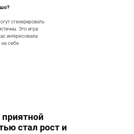
ошо?
могут сгенерировать
стичны. Это игра
нас интересовала
 на себя
е приятной
ью стал рост и