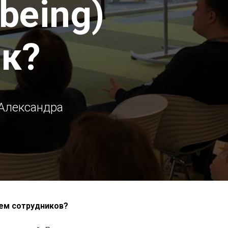
being)
ак?
 Александра
ием сотрудников?